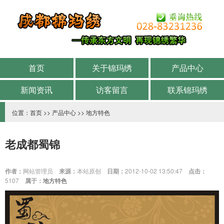
首页
关于锦玛绣
产品中心
新闻资讯
访客留言
联系锦玛绣
位置：
首页
>>
产品中心
>>
地方特色
老成都蜀锦
作者：
网站管理员
来源：
本站原创
日期：
2012-10-02 13:50:47
点击：
5107
属于：
地方特色