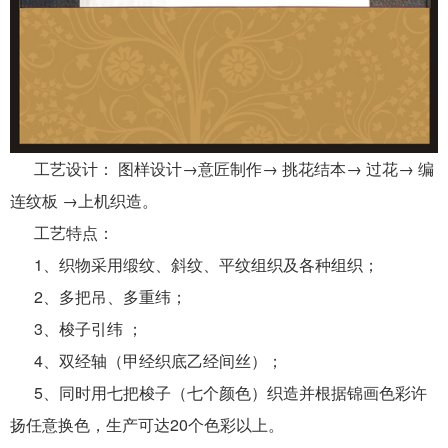
工艺设计： 图样设计→意匠制作→ 挑花结本→ 过花→ 编
连纹板 →上机织造。
工艺特点：
1、织物采用缎纹、斜纹、平纹组织及各种组织；
2、多把吊、多重纬；
3、梭子引纬 ；
4、双经轴（甲经织底乙经间丝）；
5、同时用七把梭子（七个颜色）织造并根据锦画色彩许
扬任意换色，生产可达20个色彩以上。