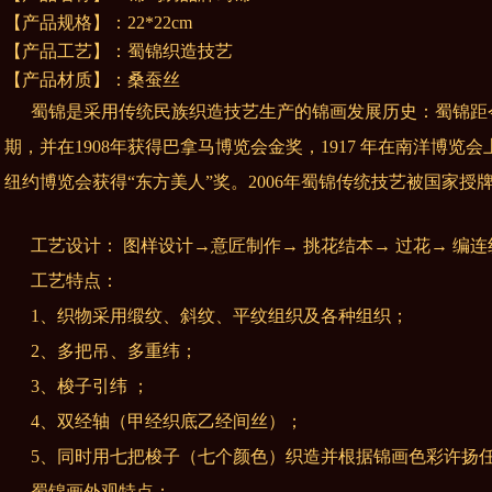
【产品规格】：22*22cm
【产品工艺】：
蜀锦织造技艺
【产品材质】：桑蚕丝
蜀锦
是采用传统民族织造技艺生产的锦画发展历史：
蜀锦距
期，并在1
908年获得巴拿马博览会金奖，1917 年在南洋博览会
纽约博览会获得“东方美人”奖。2006年
蜀锦传统技艺
被国家授
工艺设计： 图样设计→意匠制作→ 挑花结本→ 过花→ 编连
工艺特点：
1、织物采用缎纹、斜纹、平纹组织及各种组织；
2、多把吊、多重纬；
3、梭子引纬 ；
4、双经轴（甲经织底乙经间丝）；
5、同时用七把梭子（七个颜色）织造并根据锦画色彩许扬任
蜀
锦画
外观特点：